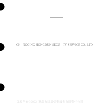
洪盾保安
重庆市洪盾保安服务有限责任公司
CHONGQING HONGDUN SECURITY SERVICE CO., LTD
关于我们
电话：023-67980777
联系我们
扫码关注
服务项目
市场部电话：023-67633933
版权所有©2022 重庆市洪盾保安服务有限责任公司